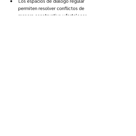
Los espacios de diálogo regular 
permiten resolver conflictos de 
manera constructiva y fortalecer 
la relación.
Crea un Entorno de Apoyo:
Practicar el autocuidado en 
pareja crea un entorno de apoyo 
mutuo donde ambos se sienten 
valorados y comprendidos.
El apoyo emocional y la 
motivación mutua fortalecen la 
confianza y la seguridad en la 
relación.
Fomenta la Intimidad y la 
Conexión:
El tiempo de calidad juntos y las 
actividades compartidas 