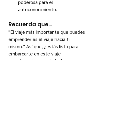
poderosa para el 
autoconocimiento.
Recuerda que...
"El viaje más importante que puedes 
emprender es el viaje hacia ti 
mismo." Así que, ¿estás listo para 
embarcarte en este viaje 
emocionante y revelador?
Espero que estas palabras te inspiren 
a tomar un tiempo para ti y para tu 
crecimiento personal. Después de 
todo, eres la persona más 
importante de tu vida. 
Recursos recomendados: