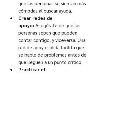
que las personas se sientan más 
cómodas al buscar ayuda.
Crear redes de 
apoyo:
 Asegúrate de que las 
personas sepan que pueden 
contar contigo, y viceversa. Una 
red de apoyo sólida facilita que 
se hable de problemas antes de 
que lleguen a un punto crítico.
Practicar el 
autocuidado:
 Fomentar 
hábitos de autocuidado, como el 
ejercicio, la meditación o el 
journaling, mejora la capacidad 
de lidiar con el estrés y la 
tristeza, y promueve una buena 
salud emocional.
El suicidio es una tragedia que a 