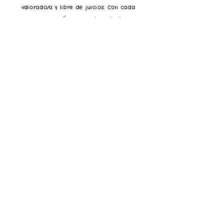
valorado/a y libre de juicios. Con cada
persona que confía en nosotros, trabajamos
desde una postura de acompañamiento y guía,
respetando tu ritmo y objetivos individuales.
Estamos aquí para ayudarte a descubrir
herramientas que te permitan tomar el
control de tu bienestar emocional y superar
los desafíos que puedan surgir en tu camino.