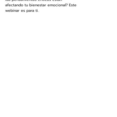
afectando tu bienestar emocional? Este 
webinar es para ti.
En 
"De la Autocrítica a la 
Autocompasión"
, aprenderás 
herramientas prácticas para transformar 
tu diálogo interno y construir una 
relación más amable contigo mismo(a).
Lo que descubrirás:
✅ Qué es la autocompasión y cómo 
diferenciarla de la autoestima.
✅ Cómo la autocrítica afecta tu salud 
mental y emocional.
Mostrar más
Compartir este evento