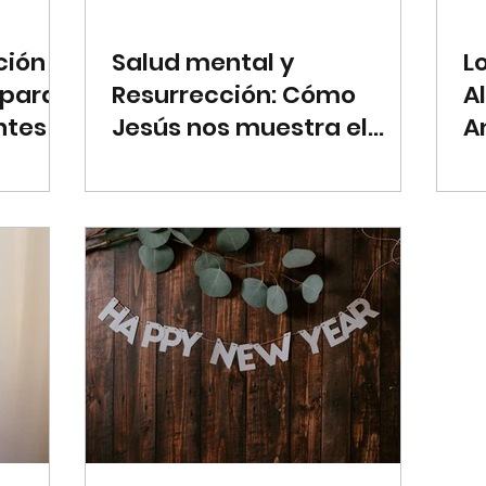
ción
Salud mental y
L
 para
Resurrección: Cómo
A
ntes
Jesús nos muestra el
A
camino hacia la sanación
A
integral