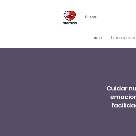
Inicio
Conoce má
"Cuidar nu
emociona
facilida