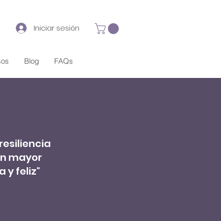
Iniciar sesión
sos
Blog
FAQs
resiliencia
on mayor
 y feliz"