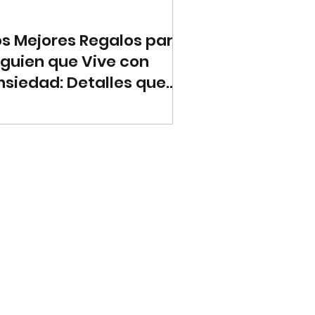
os Mejores Regalos para
lguien que Vive con
nsiedad: Detalles que
compañan el Alma