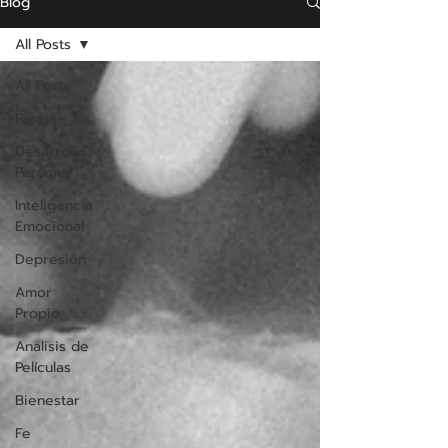
Blog
All Posts
All Posts
Pareja
Desarrollo
Personal
Inteligencia
Emocional
Depresión
Amor
Propio
Analisis de
Películas
Bienestar
Fe