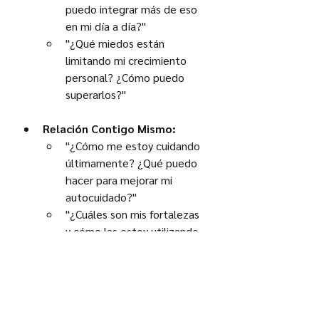
puedo integrar más de eso 
en mi día a día?"
"¿Qué miedos están 
limitando mi crecimiento 
personal? ¿Cómo puedo 
superarlos?"
Relación Contigo Mismo:
"¿Cómo me estoy cuidando 
últimamente? ¿Qué puedo 
hacer para mejorar mi 
autocuidado?"
"¿Cuáles son mis fortalezas 
y cómo las estoy utilizando 
para alcanzar mis metas?"
Relaciones con los Demás:
"¿Cómo puedo ser un mejor 
amigo/pareja/familiar? ¿Qué 